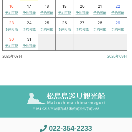
16
17
18
19
20
21
22
予約可能
予約可能
予約可能
予約可能
予約可能
予約可能
予約可能
23
24
25
26
27
28
29
予約可能
予約可能
予約可能
予約可能
予約可能
予約可能
予約可能
30
31
予約可能
予約可能
2026年07月
2026年09月
〒981-0213 宮城県宮城郡松島町松島字町内85
022-354-2233