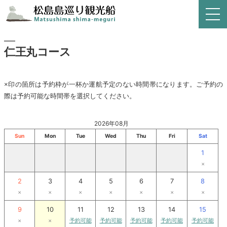
仁王丸コース
×印の箇所は予約枠が一杯か運航予定のない時間帯になります。ご予約の
際は予約可能な時間帯を選択してください。
2026年08月
Sun
Mon
Tue
Wed
Thu
Fri
Sat
1
×
2
3
4
5
6
7
8
×
×
×
×
×
×
×
9
10
11
12
13
14
15
×
×
予約可能
予約可能
予約可能
予約可能
予約可能