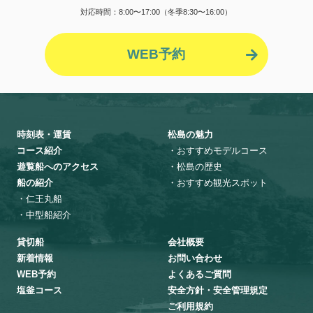
対応時間：8:00〜17:00（冬季8:30〜16:00）
WEB予約
時刻表・運賃
松島の魅力
コース紹介
・おすすめモデルコース
遊覧船へのアクセス
・松島の歴史
船の紹介
・おすすめ観光スポット
・仁王丸船
・中型船紹介
貸切船
会社概要
新着情報
お問い合わせ
WEB予約
よくあるご質問
塩釜コース
安全方針・安全管理規定
ご利用規約