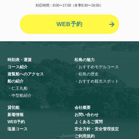
対応時間：8:00〜17:00（冬季8:30〜16:00）
WEB予約
時刻表・運賃
松島の魅力
コース紹介
・おすすめモデルコース
遊覧船へのアクセス
・松島の歴史
船の紹介
・おすすめ観光スポット
・仁王丸船
・中型船紹介
貸切船
会社概要
新着情報
お問い合わせ
WEB予約
よくあるご質問
塩釜コース
安全方針・安全管理規定
ご利用規約