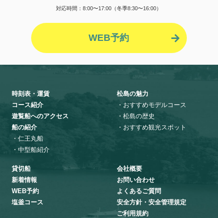
対応時間：8:00〜17:00（冬季8:30〜16:00）
WEB予約
時刻表・運賃
松島の魅力
コース紹介
・おすすめモデルコース
遊覧船へのアクセス
・松島の歴史
船の紹介
・おすすめ観光スポット
・仁王丸船
・中型船紹介
貸切船
会社概要
新着情報
お問い合わせ
WEB予約
よくあるご質問
塩釜コース
安全方針・安全管理規定
ご利用規約