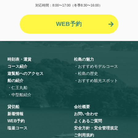
対応時間：8:00〜17:00（冬季8:30〜16:00）
WEB予約
時刻表・運賃
松島の魅力
コース紹介
・おすすめモデルコース
遊覧船へのアクセス
・松島の歴史
船の紹介
・おすすめ観光スポット
・仁王丸船
・中型船紹介
貸切船
会社概要
新着情報
お問い合わせ
WEB予約
よくあるご質問
塩釜コース
安全方針・安全管理規定
ご利用規約