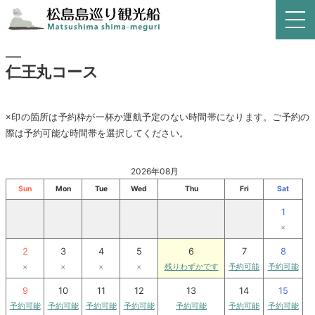
仁王丸コース
×印の箇所は予約枠が一杯か運航予定のない時間帯になります。ご予約の
際は予約可能な時間帯を選択してください。
2026年08月
Sun
Mon
Tue
Wed
Thu
Fri
Sat
1
×
2
3
4
5
6
7
8
×
×
×
×
残りわずかです
予約可能
予約可能
9
10
11
12
13
14
15
予約可能
予約可能
予約可能
予約可能
予約可能
予約可能
予約可能