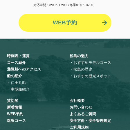
対応時間：8:00〜17:00（冬季8:30〜16:00）
WEB予約
時刻表・運賃
松島の魅力
コース紹介
・おすすめモデルコース
遊覧船へのアクセス
・松島の歴史
船の紹介
・おすすめ観光スポット
・仁王丸船
・中型船紹介
貸切船
会社概要
新着情報
お問い合わせ
WEB予約
よくあるご質問
塩釜コース
安全方針・安全管理規定
ご利用規約