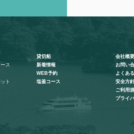
貸切船
会社概
コース
新着情報
お問い
WEB予約
よくあ
ポット
塩釜コース
安全方
ご利用
プライ