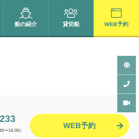
船の
紹介
貸切船
WEB予約
2233
WEB予約
0〜16:00）