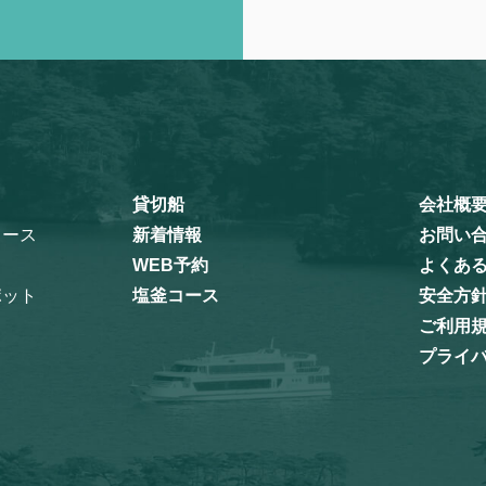
貸切船
会社概
コース
新着情報
お問い
WEB予約
よくあ
ポット
塩釜コース
安全方
ご利用
プライ