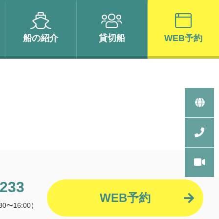
船の
紹介
貸切船
WEB予約
2233
WEB予約
0〜16:00）